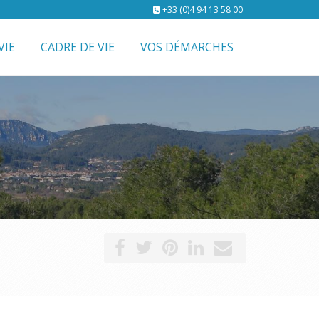
+33 (0)4 94 13 58 00
VIE
CADRE DE VIE
VOS DÉMARCHES