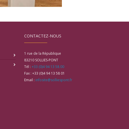
CONTACTEZ-NOUS
1 rue de la République
83210
SOLLIES-PONT
Tél :
+33 (0)4 94 13 58 00
Fax :
+33 (0)4 94 13 58 01
Email :
infosite@solliespont.fr