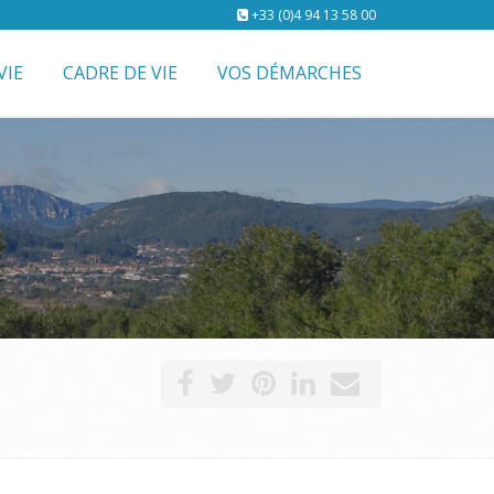
+33 (0)4 94 13 58 00
VIE
CADRE DE VIE
VOS DÉMARCHES