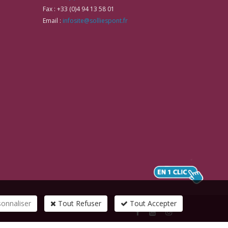
Fax :
+33 (0)4 94 13 58 01
Email :
infosite@solliespont.fr
sonnaliser
Tout Refuser
Tout Accepter