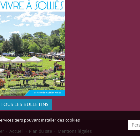
TOUS LES BULLETINS
ervices tiers pouvant installer des cookies
Per
er
-
Accueil
-
Plan du site
-
Mentions légales