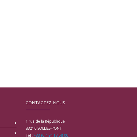
CONTACTEZ-NOUS
1 rue de la République
83210
SOLLIES-PONT
Tél :
+33 (0)4 94 13 58 00