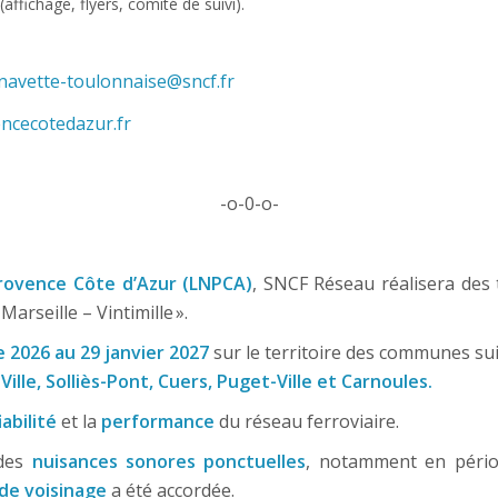
affichage, flyers, comité de suivi).
navette-toulonnaise@sncf.fr
ncecotedazur.fr
-o-0-o-
rovence Côte d’Azur (LNPCA)
, SNCF Réseau réalisera des
Marseille – Vintimille ».
 2026 au 29 janvier 2027
sur le territoire des communes sui
Ville, Solliès-Pont, Cuers, Puget-Ville et Carnoules.
iabilité
et la
performance
du réseau ferroviaire.
 des
nuisances sonores ponctuelles
, notamment en pério
 de voisinage
a été accordée.