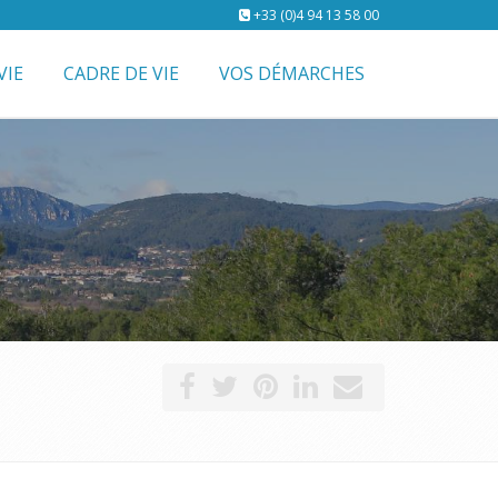
+33 (0)4 94 13 58 00
VIE
CADRE DE VIE
VOS DÉMARCHES