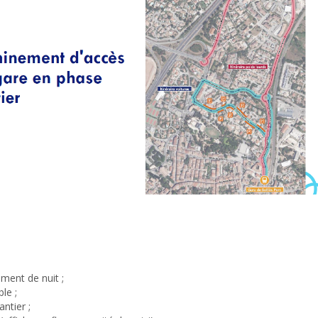
ement de nuit ;
le ;
ntier ;