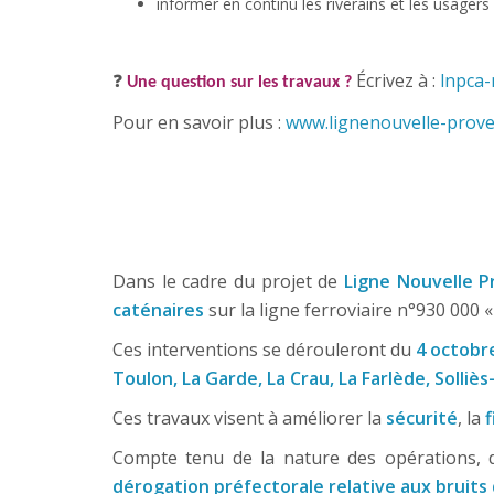
informer en continu les riverains et les usagers (
Écrivez à :
lnpca-
❓
Une question sur les travaux ?
Pour en savoir plus :
www.lignenouvelle-prove
Dans le cadre du projet de
Ligne Nouvelle P
caténaires
sur la ligne ferroviaire n°930 000 « 
Ces interventions se dérouleront du
4 octobre
Toulon, La Garde, La Crau, La Farlède, Solliès-
Ces travaux visent à améliorer la
sécurité
, la
f
Compte tenu de la nature des opérations,
dérogation préfectorale relative aux bruits