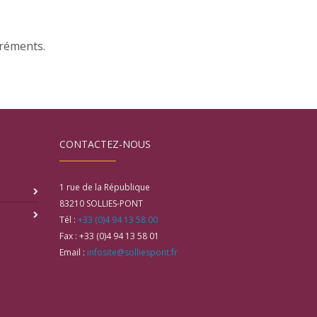
gréments.
CONTACTEZ-NOUS
1 rue de la République
83210
SOLLIES-PONT
Tél :
+33 (0)4 94 13 58 00
Fax :
+33 (0)4 94 13 58 01
Email :
infosite@solliespont.fr