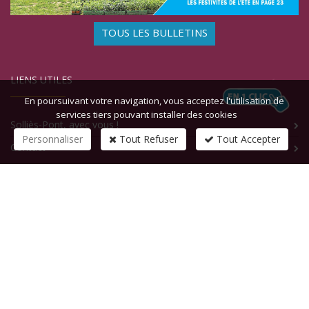
TOUS LES BULLETINS
LIENS UTILES
En poursuivant votre navigation, vous acceptez l'utilisation de
services tiers pouvant installer des cookies
Solliès-Pont, avec vous !
Personnaliser
Tout Refuser
Tout Accepter
Contact
CONTACTEZ-NOUS
1 rue de la République
83210
SOLLIES-PONT
Tél :
+33 (0)4 94 13 58 00
Fax :
+33 (0)4 94 13 58 01
Email :
infosite@solliespont.fr