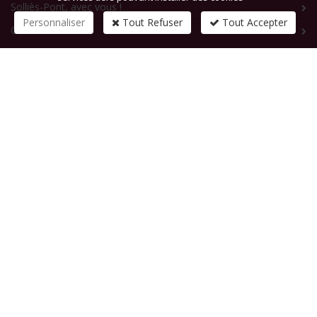
Solliès-Pont, avec vous !
Personnaliser
Tout Refuser
Tout Accepter
Contact
CONTACTEZ-NOUS
1 rue de la République
83210
SOLLIES-PONT
Tél :
+33 (0)4 94 13 58 00
Fax :
+33 (0)4 94 13 58 01
Email :
infosite@solliespont.fr