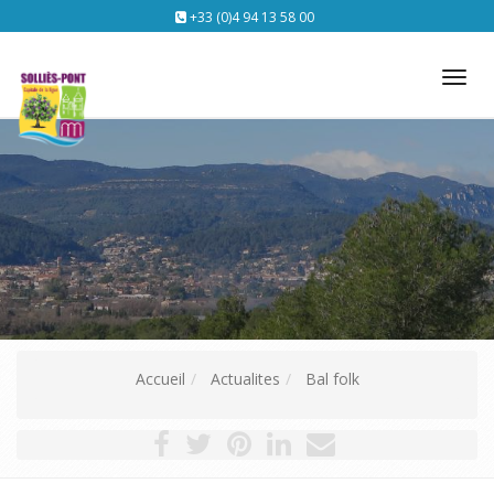
+33 (0)4 94 13 58 00
Tog
nav
Accueil
Actualites
Bal folk