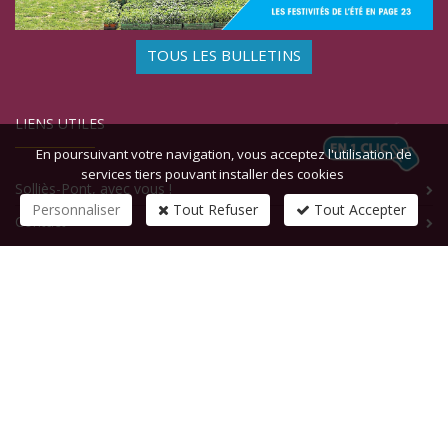
TOUS LES BULLETINS
LIENS UTILES
En poursuivant votre navigation, vous acceptez l'utilisation de
services tiers pouvant installer des cookies
Solliès-Pont, avec vous !
Personnaliser
Tout Refuser
Tout Accepter
Contact
CONTACTEZ-NOUS
1 rue de la République
83210
SOLLIES-PONT
Tél :
+33 (0)4 94 13 58 00
Fax :
+33 (0)4 94 13 58 01
Email :
infosite@solliespont.fr