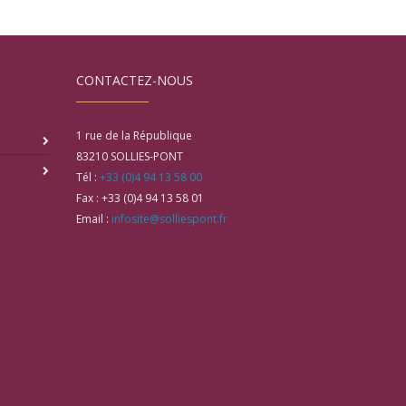
CONTACTEZ-NOUS
1 rue de la République
83210
SOLLIES-PONT
Tél :
+33 (0)4 94 13 58 00
Fax :
+33 (0)4 94 13 58 01
Email :
infosite@solliespont.fr