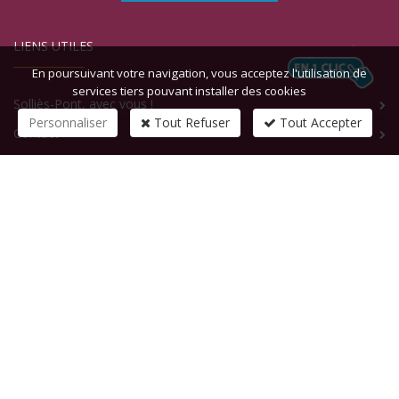
LIENS UTILES
En poursuivant votre navigation, vous acceptez l'utilisation de
services tiers pouvant installer des cookies
Solliès-Pont, avec vous !
Personnaliser
Tout Refuser
Tout Accepter
Contact
CONTACTEZ-NOUS
1 rue de la République
83210
SOLLIES-PONT
Tél :
+33 (0)4 94 13 58 00
Fax :
+33 (0)4 94 13 58 01
Email :
infosite@solliespont.fr