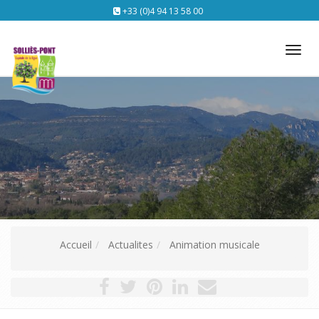
+33 (0)4 94 13 58 00
Tog
nav
Accueil
Actualites
Animation musicale