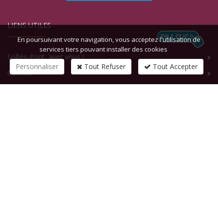
LIENS UTILES
En poursuivant votre navigation, vous acceptez l'utilisation de
services tiers pouvant installer des cookies
Solliès-Pont, avec vous !
Personnaliser
Tout Refuser
Tout Accepter
Contact
CONTACTEZ-NOUS
1 rue de la République
83210
SOLLIES-PONT
Tél :
+33 (0)4 94 13 58 00
Fax :
+33 (0)4 94 13 58 01
Email :
infosite@solliespont.fr