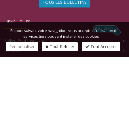
TOUS LES BULLETINS
LIENS UTILES
En poursuivant votre navigation, vous acceptez l'utilisation de
services tiers pouvant installer des cookies
Solliès-Pont, avec vous !
Personnaliser
Tout Refuser
Tout Accepter
Contact
CONTACTEZ-NOUS
1 rue de la République
83210
SOLLIES-PONT
Tél :
+33 (0)4 94 13 58 00
Fax :
+33 (0)4 94 13 58 01
Email :
infosite@solliespont.fr