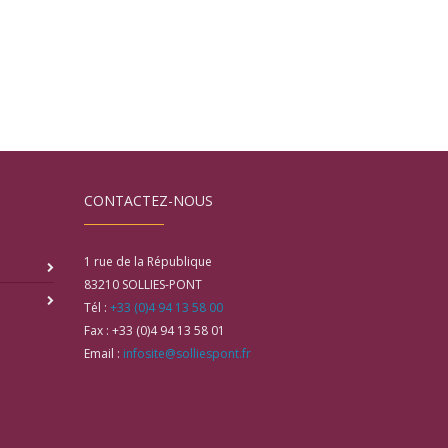
CONTACTEZ-NOUS
1 rue de la République
83210
SOLLIES-PONT
Tél :
+33 (0)4 94 13 58 00
Fax :
+33 (0)4 94 13 58 01
Email :
infosite@solliespont.fr