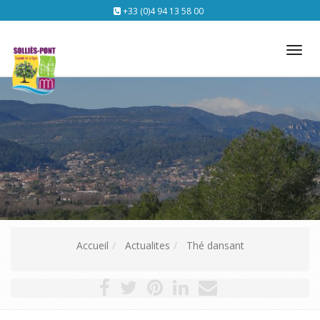
+33 (0)4 94 13 58 00
Tog
nav
Accueil
Actualites
Thé dansant