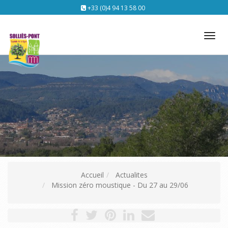
+33 (0)4 94 13 58 00
Tog
nav
Accueil
Actualites
Mission zéro moustique - Du 27 au 29/06