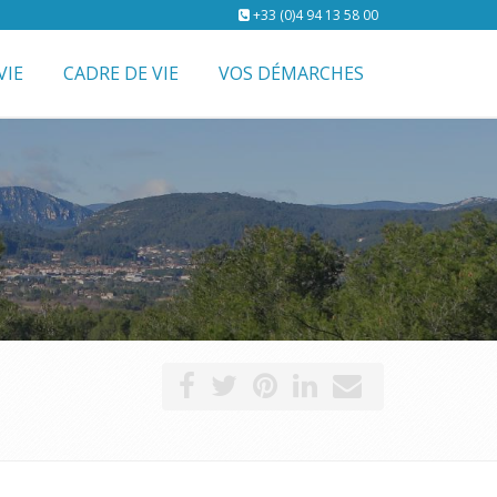
+33 (0)4 94 13 58 00
VIE
CADRE DE VIE
VOS DÉMARCHES