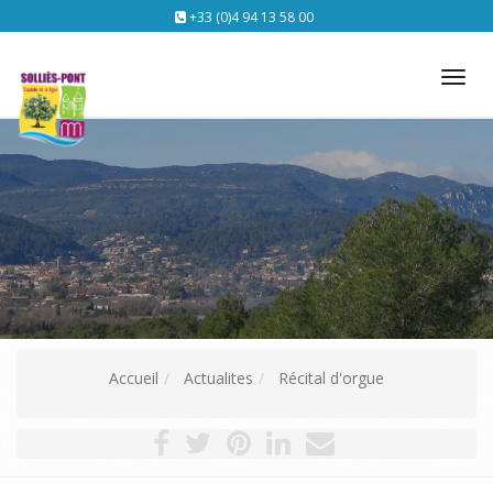
+33 (0)4 94 13 58 00
Tog
nav
Accueil
Actualites
Récital d'orgue