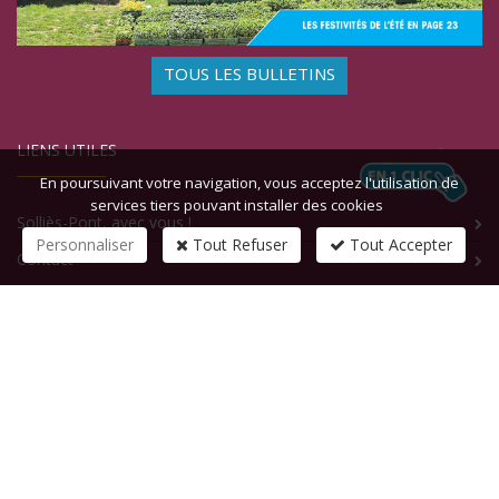
TOUS LES BULLETINS
LIENS UTILES
En poursuivant votre navigation, vous acceptez l'utilisation de
services tiers pouvant installer des cookies
Solliès-Pont, avec vous !
Personnaliser
Tout Refuser
Tout Accepter
Contact
CONTACTEZ-NOUS
1 rue de la République
83210
SOLLIES-PONT
Tél :
+33 (0)4 94 13 58 00
Fax :
+33 (0)4 94 13 58 01