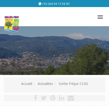
+33 (0)4 94 13 58 00
Tog
nav
Accueil
Actualites
Sortie Fréjus CCAS