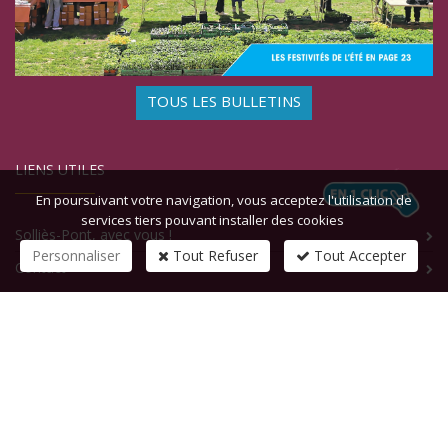
TOUS LES BULLETINS
LIENS UTILES
En poursuivant votre navigation, vous acceptez l'utilisation de
services tiers pouvant installer des cookies
Solliès-Pont, avec vous !
Personnaliser
Tout Refuser
Tout Accepter
Contact
CONTACTEZ-NOUS
1 rue de la République
83210
SOLLIES-PONT
Tél :
+33 (0)4 94 13 58 00