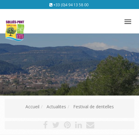
+33 (0)4 94 13 58 00
Tog
nav
Accueil
Actualites
Festival de dentelles