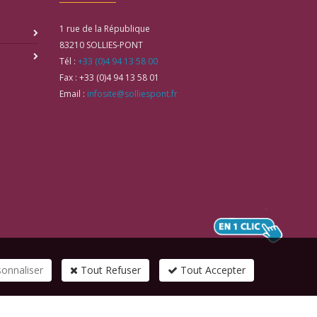
1 rue de la République
83210
SOLLIES-PONT
Tél :
+33 (0)4 94 13 58 00
Fax :
+33 (0)4 94 13 58 01
Email :
infosite@solliespont.fr
sonnaliser
Tout Refuser
Tout Accepter