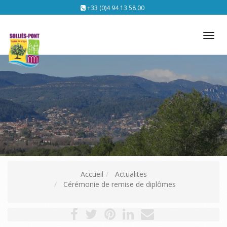
+33 (0)4 94 13 58 00
Tog
nav
Accueil
Actualites
Cérémonie de remise de diplômes