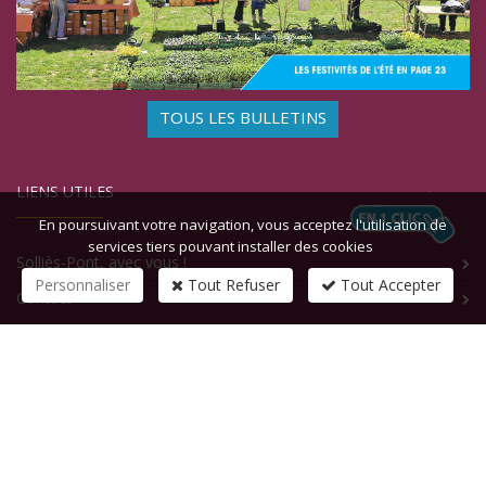
TOUS LES BULLETINS
LIENS UTILES
En poursuivant votre navigation, vous acceptez l'utilisation de
services tiers pouvant installer des cookies
Solliès-Pont, avec vous !
Personnaliser
Tout Refuser
Tout Accepter
Contact
CONTACTEZ-NOUS
1 rue de la République
83210
SOLLIES-PONT
Tél :
+33 (0)4 94 13 58 00