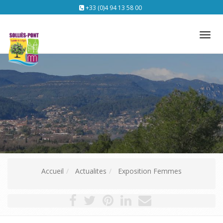
+33 (0)4 94 13 58 00
Tog
nav
Accueil
Actualites
Exposition Femmes