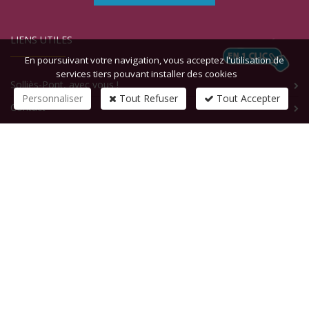
LIENS UTILES
En poursuivant votre navigation, vous acceptez l'utilisation de
services tiers pouvant installer des cookies
Solliès-Pont, avec vous !
Personnaliser
Tout Refuser
Tout Accepter
Contact
CONTACTEZ-NOUS
1 rue de la République
83210
SOLLIES-PONT
Tél :
+33 (0)4 94 13 58 00
Fax :
+33 (0)4 94 13 58 01
Email :
infosite@solliespont.fr