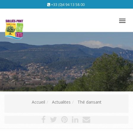
+33 (0)4 94 13 58 00
Tog
nav
Accueil
Actualites
Thé dansant