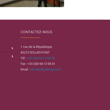
CONTACTEZ-NOUS
1 rue de la République
83210
SOLLIES-PONT
Tél :
+33 (0)4 94 13 58 00
Fax :
+33 (0)4 94 13 58 01
Email :
infosite@solliespont.fr