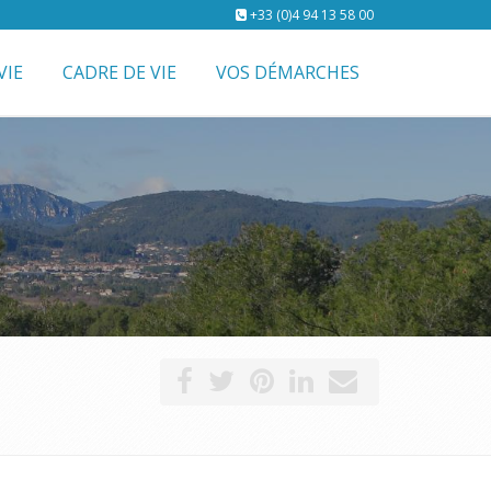
+33 (0)4 94 13 58 00
VIE
CADRE DE VIE
VOS DÉMARCHES