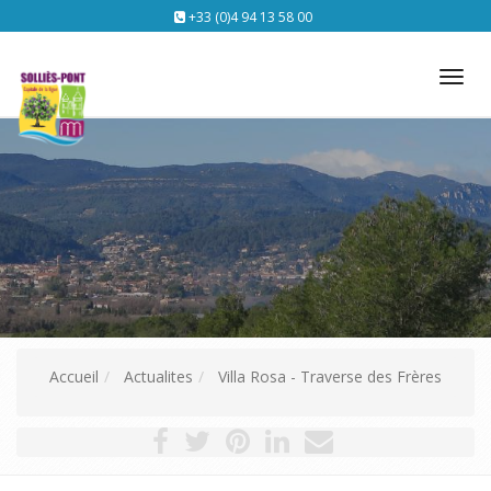
+33 (0)4 94 13 58 00
Tog
nav
Accueil
Actualites
Villa Rosa - Traverse des Frères