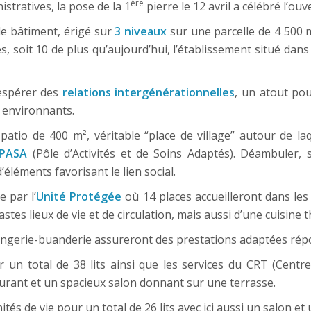
ère
istratives, la pose de la 1
pierre le 12 avril a célébré l’o
le bâtiment, érigé sur
3 niveaux
sur une parcelle de 4 500 
, soit 10 de plus qu’aujourd’hui, l’établissement situé dan
 espérer des
relations intergénérationnelles
, un atout po
s environnants.
atio de 400 m², véritable “place de village” autour de la
PASA
(Pôle d’Activités et de Soins Adaptés). Déambuler,
éléments favorisant le lien social.
 par l’
Unité Protégée
où 14 places accueilleront dans les 
stes lieux de vie et de circulation, mais aussi d’une cuisine 
 lingerie-buanderie assureront des prestations adaptées rép
r un total de 38 lits ainsi que les services du CRT (Centre
urant et un spacieux salon donnant sur une terrasse.
nités de vie pour un total de 26 lits avec ici aussi un salon et