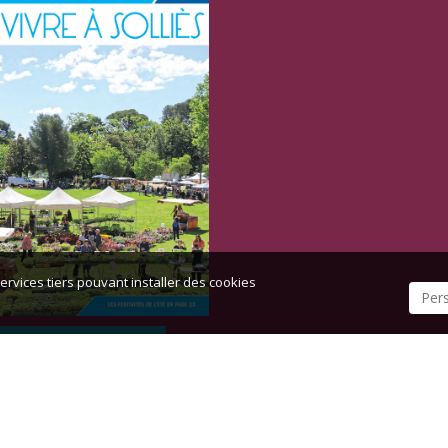
ervices tiers pouvant installer des cookies
Per
TOUS LES BULLETINS
er
-
Accueil
-
Plan du site
-
Mentions légales