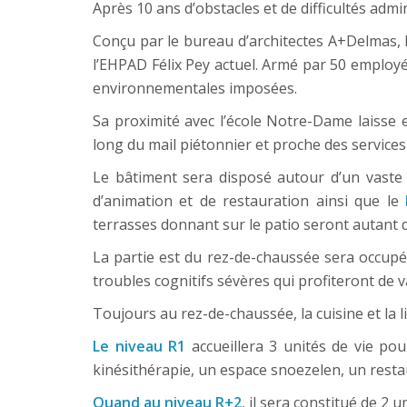
Après 10 ans d’obstacles et de difficultés admin
Conçu par le bureau d’architectes A+Delmas, 
l’EHPAD Félix Pey actuel. Armé par 50 employés
environnementales imposées.
Sa proximité avec l’école Notre-Dame laisse
long du mail piétonnier et proche des service
Le bâtiment sera disposé autour d’un vaste p
d’animation et de restauration ainsi que le
terrasses donnant sur le patio seront autant d’
La partie est du rez-de-chaussée sera occupée
troubles cognitifs sévères qui profiteront de va
Toujours au rez-de-chaussée, la cuisine et la
Le niveau R1
accueillera 3 unités de vie pou
kinésithérapie, un espace snoezelen, un resta
Quand au niveau R+2
, il sera constitué de 2 u