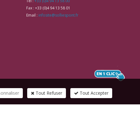
Tél :
+33 (0)4 94 13 58 00
Fax :
+33 (0)4 94 13 58 01
Email :
infosite@solliespont.fr
sonnaliser
Tout Refuser
Tout Accepter