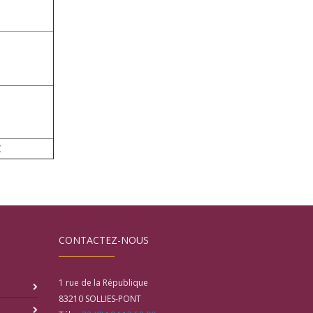
€
CONTACTEZ-NOUS
1 rue de la République
83210
SOLLIES-PONT