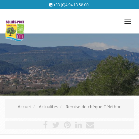
+33 (0)4 94 13 58 00
Tog
nav
Accueil
Actualites
Remise de chèque Téléthon