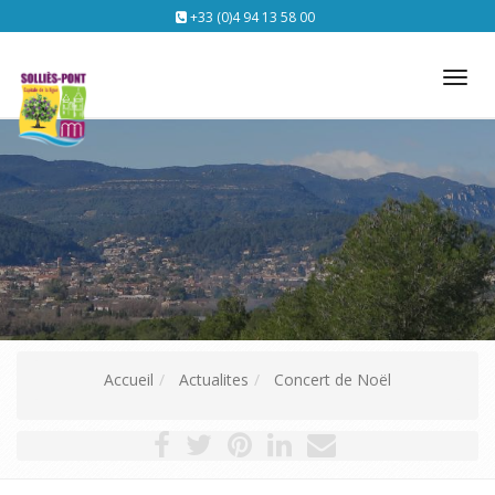
+33 (0)4 94 13 58 00
Tog
nav
Accueil
Actualites
Concert de Noël