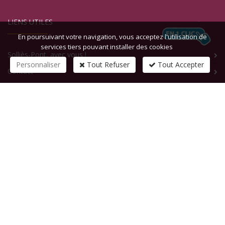
LIENS UTILES
En poursuivant votre navigation, vous acceptez l'utilisation de
services tiers pouvant installer des cookies
Solliès-Pont, avec vous !
Personnaliser
Tout Refuser
Tout Accepter
Contact
CONTACTEZ-NOUS
1 rue de la République
83210
SOLLIES-PONT
Tél :
+33 (0)4 94 13 58 00
Fax :
+33 (0)4 94 13 58 01
Email :
infosite@solliespont.fr