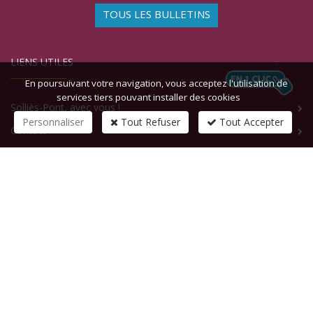
TOUS LES BULLETINS
LIENS UTILES
En poursuivant votre navigation, vous acceptez l'utilisation de
services tiers pouvant installer des cookies
Solliès-Pont, avec vous !
Personnaliser
Tout Refuser
Tout Accepter
Contact
CONTACTEZ-NOUS
1 rue de la République
83210
SOLLIES-PONT
Tél :
+33 (0)4 94 13 58 00
Fax :
+33 (0)4 94 13 58 01
Email :
infosite@solliespont.fr