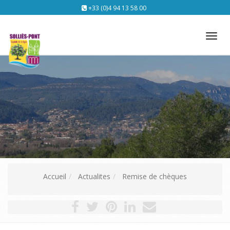
+33 (0)4 94 13 58 00
Tog
nav
Accueil
Actualites
Remise de chèques