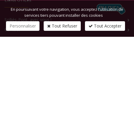
LIENS UTILES
En poursuivant votre navigation, vous acceptez l'utilisation de
services tiers pouvant installer des cookies
Solliès-Pont, avec vous !
Personnaliser
Tout Refuser
Tout Accepter
Contact
CONTACTEZ-NOUS
1 rue de la République
83210
SOLLIES-PONT
Tél :
+33 (0)4 94 13 58 00
Fax :
+33 (0)4 94 13 58 01
Email :
infosite@solliespont.fr