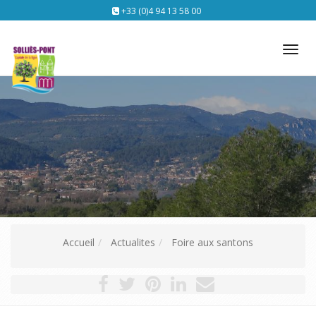
+33 (0)4 94 13 58 00
Tog
nav
Accueil
Actualites
Foire aux santons