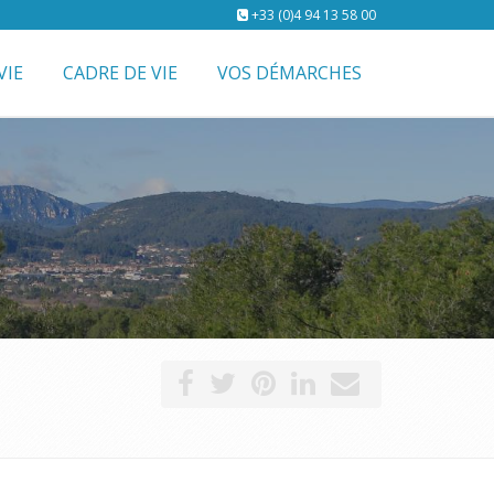
+33 (0)4 94 13 58 00
VIE
CADRE DE VIE
VOS DÉMARCHES