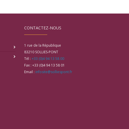
CONTACTEZ-NOUS
1 rue de la République
83210
SOLLIES-PONT
Tél :
+33 (0)4 94 13 58 00
Fax :
+33 (0)4 94 13 58 01
Email :
infosite@solliespont.fr