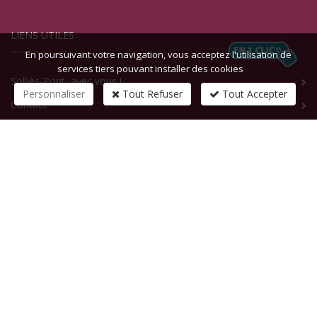
LIENS UTILES
En poursuivant votre navigation, vous acceptez l'utilisation de
services tiers pouvant installer des cookies
Solliès-Pont, avec vous !
Personnaliser
Tout Refuser
Tout Accepter
Contact
CONTACTEZ-NOUS
1 rue de la République
83210
SOLLIES-PONT
Tél :
+33 (0)4 94 13 58 00
Fax :
+33 (0)4 94 13 58 01
Email :
infosite@solliespont.fr