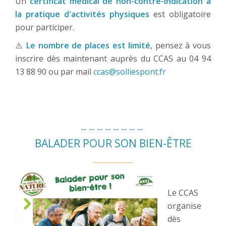
Un
certificat médical de non-contre-indication à
la pratique d'activités physiques
est obligatoire
pour participer.
⚠️
Le nombre de places est limité
, pensez à vous
inscrire dès maintenant auprès du CCAS au 04 94
13 88 90 ou par mail
ccas@solliespont.fr
-- -- -- -- --
-- -- --
BALADER POUR SON BIEN-ÊTRE
Le CCAS
organise
dès