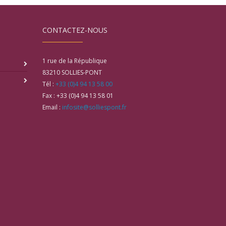
CONTACTEZ-NOUS
1 rue de la République
83210
SOLLIES-PONT
Tél :
+33 (0)4 94 13 58 00
Fax :
+33 (0)4 94 13 58 01
Email :
infosite@solliespont.fr