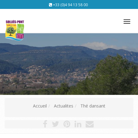
+33 (0)4 94 13 58 00
Tog
nav
Accueil
Actualites
Thé dansant