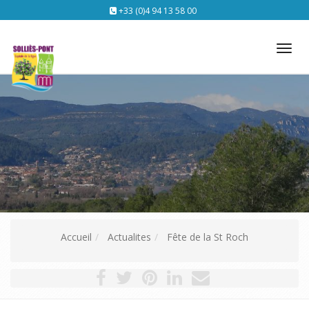
+33 (0)4 94 13 58 00
Tog
nav
Accueil
Actualites
Fête de la St Roch