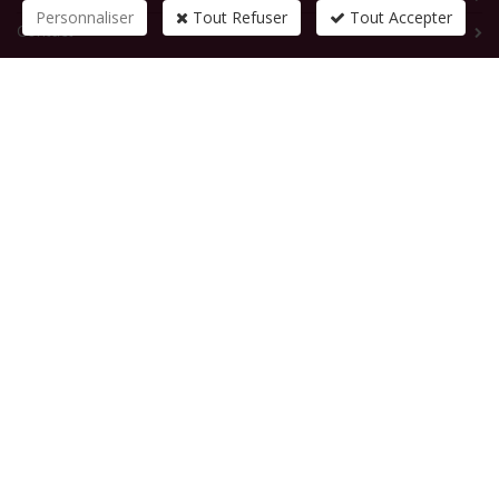
Personnaliser
Tout Refuser
Tout Accepter
Contact
CONTACTEZ-NOUS
1 rue de la République
83210
SOLLIES-PONT
Tél :
+33 (0)4 94 13 58 00
Fax :
+33 (0)4 94 13 58 01
Email :
infosite@solliespont.fr