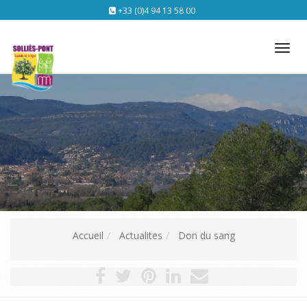
+33 (0)4 94 13 58 00
Tog
nav
Accueil
Actualites
Don du sang