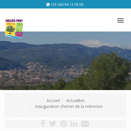
+33 (0)4 94 13 58 00
Tog
nav
Accueil
Actualites
Inauguration chemin de la mémoire