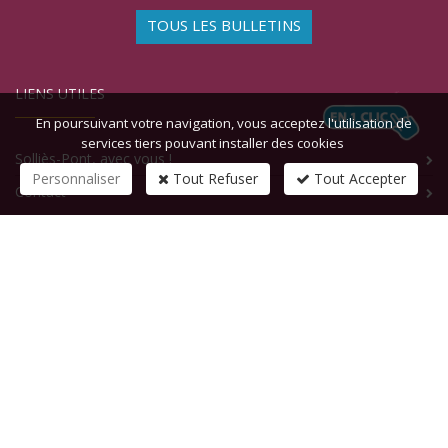
TOUS LES BULLETINS
LIENS UTILES
En poursuivant votre navigation, vous acceptez l'utilisation de
services tiers pouvant installer des cookies
Solliès-Pont, avec vous !
Personnaliser
Tout Refuser
Tout Accepter
Contact
CONTACTEZ-NOUS
1 rue de la République
83210
SOLLIES-PONT
Tél :
+33 (0)4 94 13 58 00
Fax :
+33 (0)4 94 13 58 01
Email :
infosite@solliespont.fr