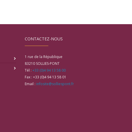
CONTACTEZ-NOUS
1 rue de la République
83210
SOLLIES-PONT
Tél :
+33 (0)4 94 13 58 00
Fax :
+33 (0)4 94 13 58 01
Email :
infosite@solliespont.fr