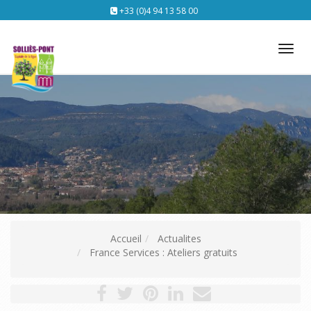
+33 (0)4 94 13 58 00
Tog
nav
Accueil
Actualites
France Services : Ateliers gratuits