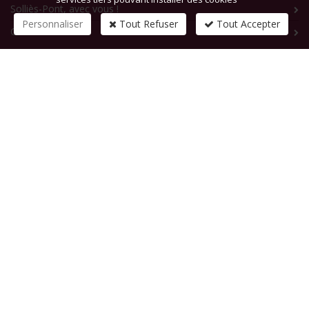
Solliès-Pont, avec vous !
Personnaliser
Tout Refuser
Tout Accepter
Contact
CONTACTEZ-NOUS
1 rue de la République
83210
SOLLIES-PONT
Tél :
+33 (0)4 94 13 58 00
Fax :
+33 (0)4 94 13 58 01
Email :
infosite@solliespont.fr