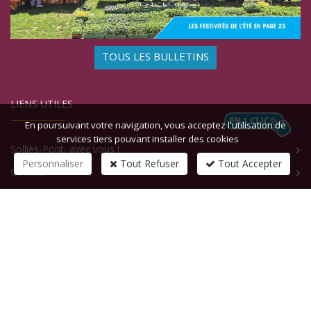
TOUS LES BULLETINS
LIENS UTILES
En poursuivant votre navigation, vous acceptez l'utilisation de
services tiers pouvant installer des cookies
Solliès-Pont, avec vous !
Personnaliser
Tout Refuser
Tout Accepter
Contact
CONTACTEZ-NOUS
1 rue de la République
83210
SOLLIES-PONT
Tél :
+33 (0)4 94 13 58 00
Fax :
+33 (0)4 94 13 58 01