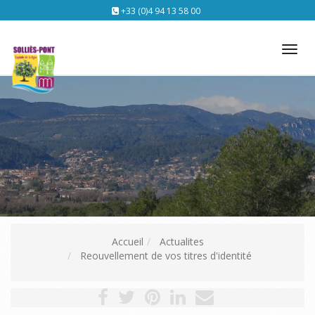
+33 (0)4 94 13 58 00
Tog
nav
Accueil
Actualites
Reouvellement de vos titres d'identité