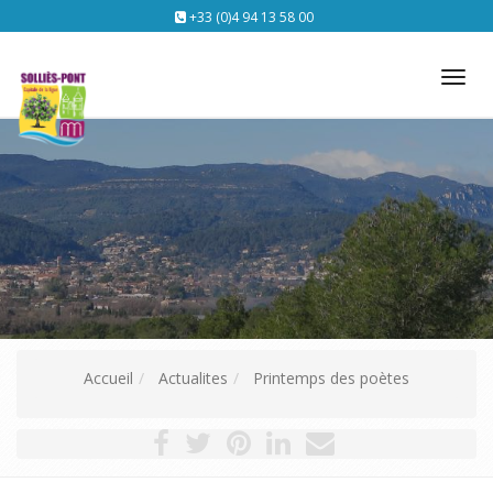
+33 (0)4 94 13 58 00
Tog
nav
Accueil
Actualites
Printemps des poètes