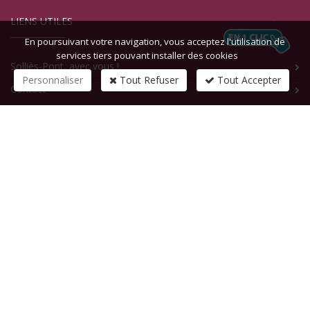
LIENS UTILES
En poursuivant votre navigation, vous acceptez l'utilisation de
services tiers pouvant installer des cookies
Solliès-Pont, avec vous !
Personnaliser
Tout Refuser
Tout Accepter
Contact
CONTACTEZ-NOUS
1 rue de la République
83210
SOLLIES-PONT
Tél :
+33 (0)4 94 13 58 00
Fax :
+33 (0)4 94 13 58 01
Email :
infosite@solliespont.fr