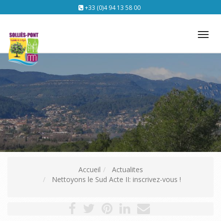
+33 (0)4 94 13 58 00
Tog
nav
Accueil
Actualites
Nettoyons le Sud Acte II: inscrivez-vous !