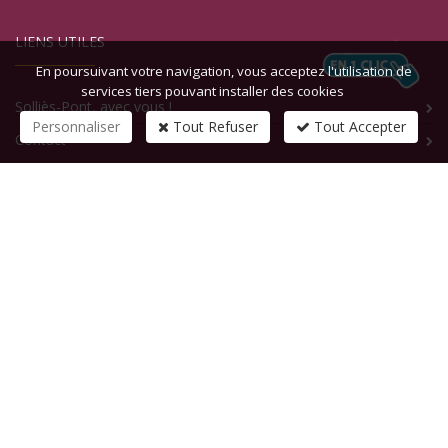
LIENS UTILES
En poursuivant votre navigation, vous acceptez l'utilisation de
services tiers pouvant installer des cookies
Solliès-Pont, avec vous !
Personnaliser
Tout Refuser
Tout Accepter
Contact
CONTACTEZ-NOUS
1 rue de la République
83210
SOLLIES-PONT
Tél :
+33 (0)4 94 13 58 00
Fax :
+33 (0)4 94 13 58 01
Email :
infosite@solliespont.fr