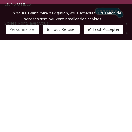
LIENS UTILES
En poursuivant votre navigation, vous acceptez l'utilisation de
services tiers pouvant installer des cookies
Solliès-Pont, avec vous !
Personnaliser
Tout Refuser
Tout Accepter
Contact
CONTACTEZ-NOUS
1 rue de la République
83210
SOLLIES-PONT
Tél :
+33 (0)4 94 13 58 00
Fax :
+33 (0)4 94 13 58 01
Email :
infosite@solliespont.fr