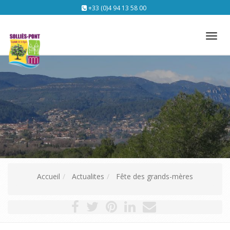
+33 (0)4 94 13 58 00
Tog
nav
Accueil
Actualites
Fête des grands-mères