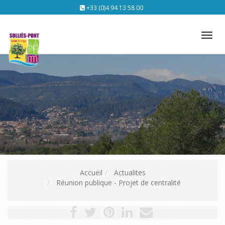
+33 (0)4 94 13 58 00
Tog
nav
Accueil
Actualites
Réunion publique - Projet de centralité