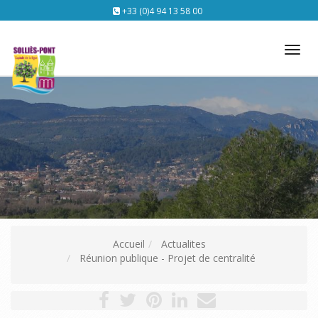
+33 (0)4 94 13 58 00
Tog
nav
Accueil
Actualites
Réunion publique - Projet de centralité