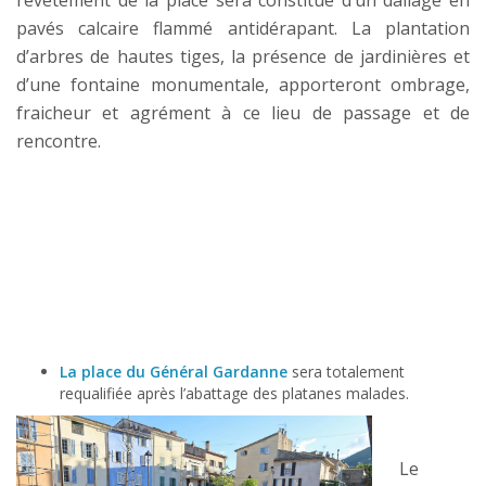
revêtement de la place sera constitué d’un dallage en
pavés calcaire flammé antidérapant. La plantation
d’arbres de hautes tiges, la présence de jardinières et
d’une fontaine monumentale, apporteront ombrage,
fraicheur et agrément à ce lieu de passage et de
rencontre.
La place du Général Gardanne
sera totalement
requalifiée après l’abattage des platanes malades.
Le