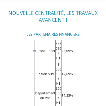
NOUVELLE CENTRALITÉ, LES TRAVAUX
AVANCENT !
LES PARTENAIRES FINANCIERS
636
036
Europe Feder
23,05%
€
HT
1
030
Région Sud
600
12,69%
€
HT
350
Département
000
37,35%
du Var
€
HT