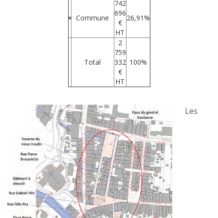
742
696
Commune
26,91%
€
HT
2
759
Total
332
100%
€
HT
Les