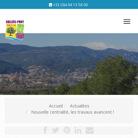
+33 (0)4 94 13 58 00
Tog
nav
Accueil
Actualites
Nouvelle centralité, les travaux avancent !