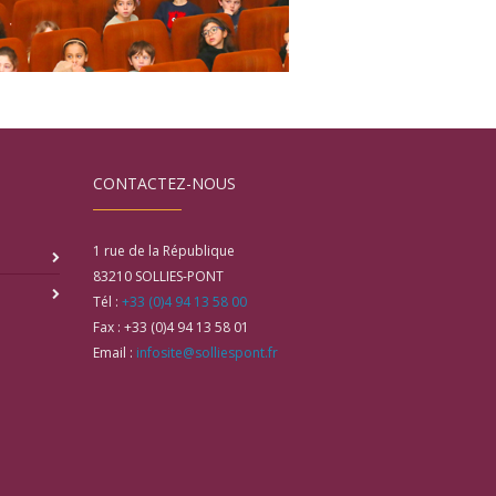
CONTACTEZ-NOUS
1 rue de la République
83210
SOLLIES-PONT
Tél :
+33 (0)4 94 13 58 00
Fax :
+33 (0)4 94 13 58 01
Email :
infosite@solliespont.fr