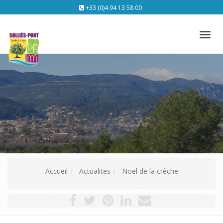
+33 (0)4 94 13 58 00
Tog
nav
Accueil
Actualites
Noël de la crèche