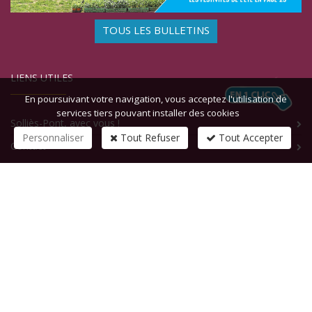
TOUS LES BULLETINS
LIENS UTILES
En poursuivant votre navigation, vous acceptez l'utilisation de
services tiers pouvant installer des cookies
Solliès-Pont, avec vous !
Personnaliser
Tout Refuser
Tout Accepter
Contact
CONTACTEZ-NOUS
1 rue de la République
83210
SOLLIES-PONT
Tél :
+33 (0)4 94 13 58 00
Fax :
+33 (0)4 94 13 58 01
Email :
infosite@solliespont.fr