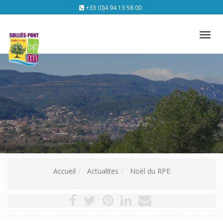
+33 (0)4 94 13 58 00
Tog
nav
Accueil
Actualites
Noël du RPE