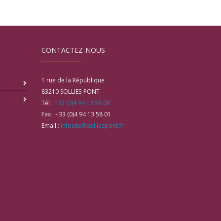
CONTACTEZ-NOUS
1 rue de la République
83210
SOLLIES-PONT
Tél :
+33 (0)4 94 13 58 00
Fax :
+33 (0)4 94 13 58 01
Email :
infosite@solliespont.fr